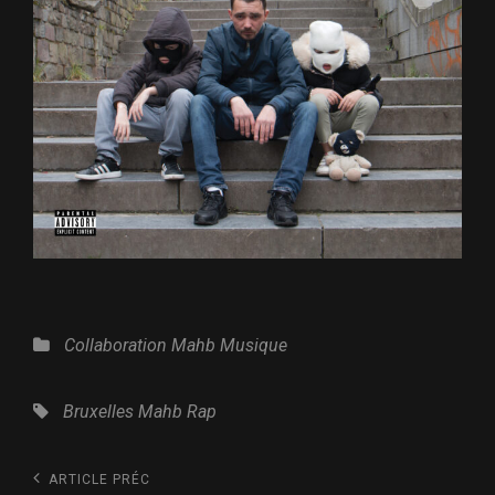
Catégories
Collaboration
Mahb
Musique
Tags,
Bruxelles
Mahb
Rap
Navigation
Article
ARTICLE PRÉC