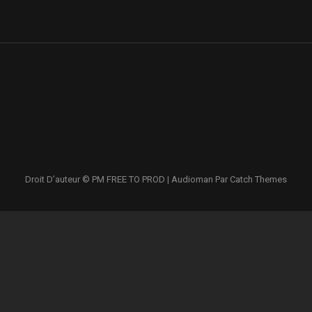
9VfImD-
Droit D’auteur © PM
FREE TO PROD
|
Audioman Par
Catch Themes