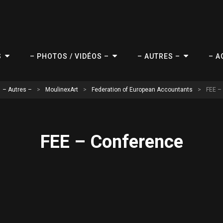
S
– PHOTOS / VIDÉOS –
– AUTRES –
– A
– Autres –
>
MoulinexArt
>
Federation of European Accountants
>
FEE –
FEE – Conference