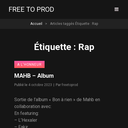
FREE TO PROD
Accueil
>
Articles taggés
Étiquette :
Rap
Étiquette :
Rap
A L'HONNEUR
MAHB – Album
Byline
Publié le
4 octobre 2023
|
Par
freetoprod
Sortie de l’album « Bon à rien » de Mahb en
collaboration avec:
En featuring:
– L’Hexaler
– Fakir