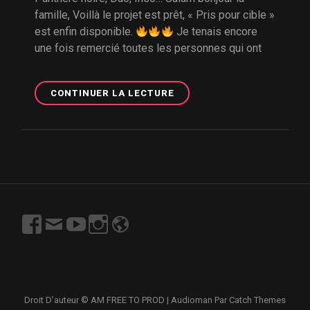
famille, Voillà le projet est prêt, « Pris pour cible »
est enfin disponible.
Je tenais encore
une fois remercié toutes les personnes qui ont
SORTIE
CONTINUER LA LECTURE
DE
« PRIS
POUR
CIBLE »
https://www.facebook.com/profile.php?
Email
https://www.youtube.com/channel/UCN7Y06r9V
https://www.instagram.com/freetoprod/?
http://www.freetoprod.net
id=100003167997715
s7VjgeSPw?
hl=fr
view_as=subscriber
Droit D’auteur © AM
FREE TO PROD
|
Audioman Par
Catch Themes