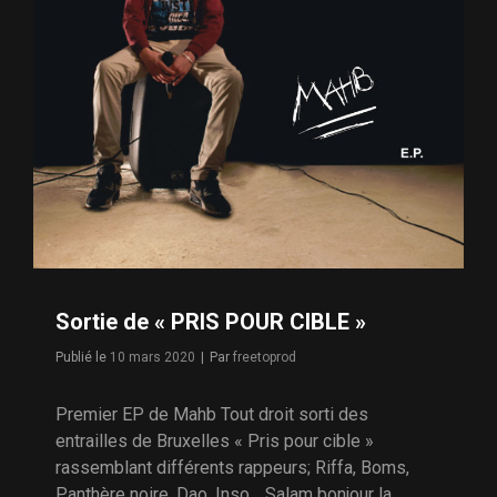
Sortie de « PRIS POUR CIBLE »
Byline
Publié le
10 mars 2020
|
Par
freetoprod
Premier EP de Mahb Tout droit sorti des
entrailles de Bruxelles « Pris pour cible »
rassemblant différents rappeurs; Riffa, Boms,
Panthère noire, Dao, Inso… Salam bonjour la