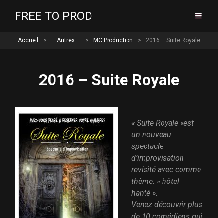
FREE TO PROD
Accueil
>
– Autres –
>
MC Production
>
2016 – Suite Royale
2016 – Suite Royale
« Suite Royale »est
un nouveau
spectacle
d’improvisation
revisité avec comme
thème: « hôtel
hanté ».
Venez découvrir plus
de 10 comédiens qui