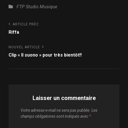
Catégories
FTP Studio
Musique
Navigation
Article
ARTICLE PRÉC
Précédent
de
Riffa
l’article
Nouvel
NOUVEL ARTICLE
article
Clip « Il suono » pour très bientôt!!
Laisser un commentaire
Votre adresse e-mail ne sera pas publiée.
Les
champs obligatoires sont indiqués avec
*