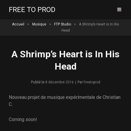
FREE TO PROD
Accueil
>
Musique
>
FTP Studio
>
A Shrimp’s Heart is In His
Head
A Shrimp’s Heart is In His
Head
Byline
Publié le
8 décembre 2016
|
Par
freetoprod
Nouveau projet de musique expérimentale de Christian
C.
Coming soon!