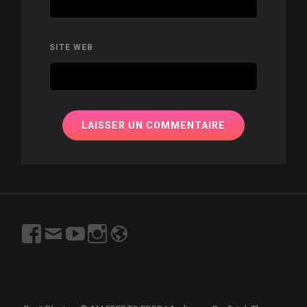
SITE WEB
https://www.facebook.com/profile.php?
Email
https://www.youtube.com/channel/UCN7Y06r9V
https://www.instagram.com/freetoprod/?
http://www.freetoprod.net
id=100003167997715
s7VjgeSPw?
hl=fr
view_as=subscriber